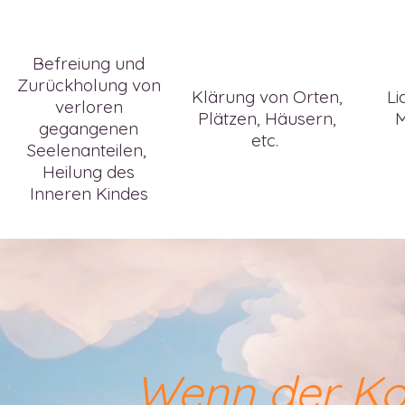
Befreiung und
Zurückholung von
Klärung von Orten,
Li
verloren
Plätzen, Häusern,
M
gegangenen
etc.
Seelenanteilen,
Heilung des
Inneren Kindes
Wenn der Kop