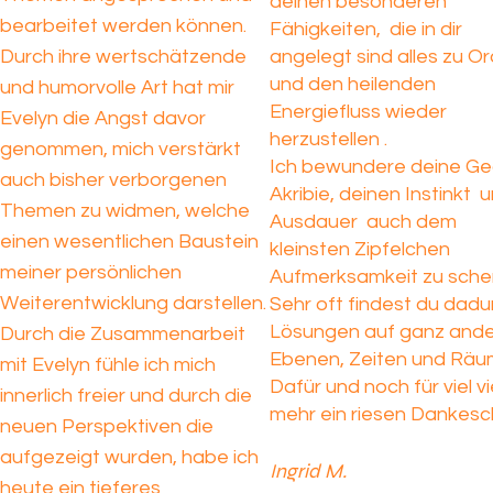
deinen besonderen
bearbeitet werden können.
Fähigkeiten, die in dir
Durch ihre wertschätzende
angelegt sind alles zu O
und den heilenden
und humorvolle Art hat mir
Energiefluss wieder
Evelyn die Angst davor
herzustellen .
genommen, mich verstärkt
Ich bewundere deine Ge
auch bisher verborgenen
Akribie, deinen Instinkt 
Themen zu widmen, welche
Ausdauer auch dem
einen wesentlichen Baustein
kleinsten Zipfelchen
meiner persönlichen
Aufmerksamkeit zu sche
Weiterentwicklung darstellen.
Sehr oft findest du dadu
Lösungen auf ganz and
Durch die Zusammenarbeit
Ebenen, Zeiten und Räu
mit Evelyn fühle ich mich
Dafür und noch für viel vi
innerlich freier und durch die
mehr ein riesen Dankes
neuen Perspektiven die
aufgezeigt wurden, habe ich
Ingrid M.
heute ein tieferes